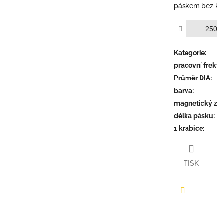
páskem bez k
Kategorie
:
pracovní fre
Průměr DIA
:
barva
:
magnetický 
délka pásku
:
1 krabice
:
TISK
Facebook