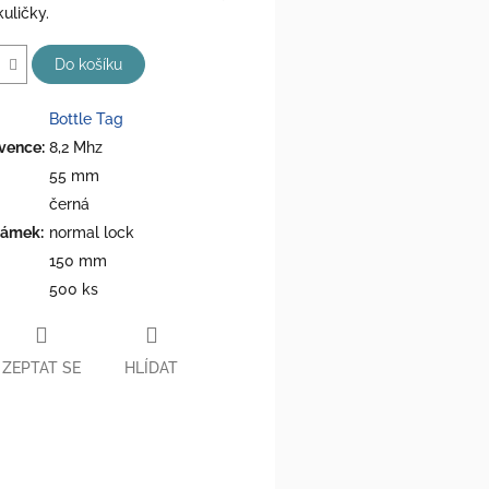
uličky.
Do košíku
Bottle Tag
kvence
:
8,2 Mhz
55 mm
černá
zámek
:
normal lock
150 mm
500 ks
ZEPTAT SE
HLÍDAT