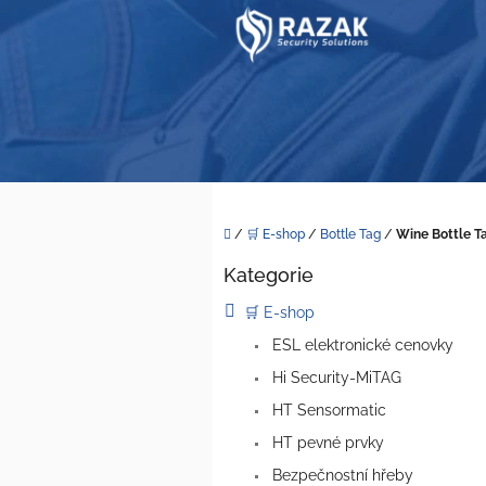
Přejít
na
obsah
Domů
/
🛒 E-shop
/
Bottle Tag
/
Wine Bottle T
P
Kategorie
o
Přeskočit
kategorie
s
🛒 E-shop
t
ESL elektronické cenovky
r
a
Hi Security-MiTAG
n
HT Sensormatic
n
í
HT pevné prvky
p
Bezpečnostní hřeby