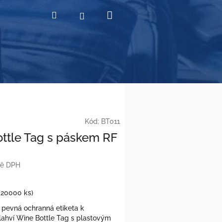
Nákupní
Hledat
Přihlášení
košík
Kód:
BT011
ttle Tag s páskem RF
ně DPH
(20000 ks)
 pevná ochranná etiketa k
lahví Wine Bottle Tag s plastovým