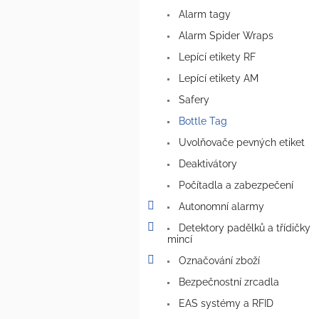
a
Alarm tagy
n
e
Alarm Spider Wraps
l
Lepící etikety RF
Lepící etikety AM
Safery
Bottle Tag
Uvolňovače pevných etiket
Deaktivátory
Počítadla a zabezpečení
Autonomní alarmy
Detektory padělků a třídičky
mincí
Označování zboží
Bezpečnostní zrcadla
EAS systémy a RFID