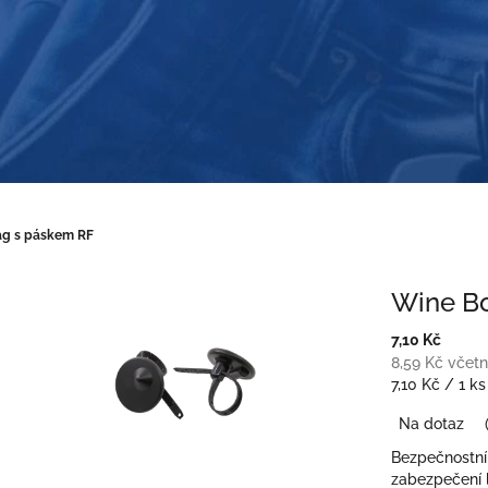
ag s páskem RF
Wine Bo
7,10 Kč
8,59 Kč včet
Měrná
7,10 Kč / 1 ks
cena:
Na dotaz
Bezpečnostní
zabezpečení 