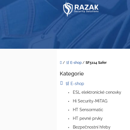
Přejít
na
obsah
Domů
/
🛒 E-shop
/
SF5114 Safer
P
Kategorie
o
Přeskočit
kategorie
s
🛒 E-shop
t
ESL elektronické cenovky
r
a
Hi Security-MiTAG
n
HT Sensormatic
n
í
HT pevné prvky
p
Bezpečnostní hřeby