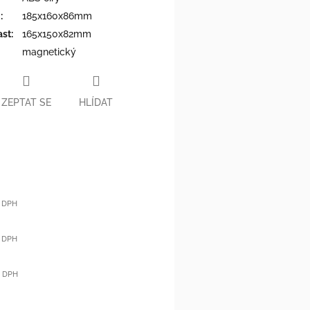
u
:
185x160x86mm
ast
:
165x150x82mm
magnetický
ZEPTAT SE
HLÍDAT
ě DPH
ě DPH
ě DPH