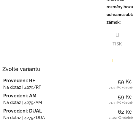
rozměry box
ochranná obl
zámek
:
TISK
Zvolte variantu
Facebook
Provedení: RF
59 Kč
Na dotaz
| 4279/RF
71,39 Kč včetn
Provedení: AM
59 Kč
Na dotaz
| 4279/AM
71,39 Kč včetn
Provedení: DUAL
62 Kč
Na dotaz
| 4279/DUA
75,02 Kč včetn