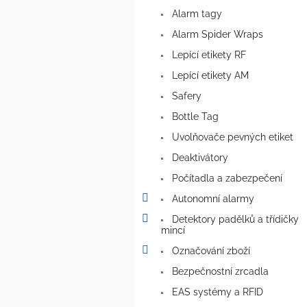
a
Alarm tagy
n
e
Alarm Spider Wraps
l
Lepící etikety RF
Lepící etikety AM
Safery
Bottle Tag
Uvolňovače pevných etiket
Deaktivátory
Počítadla a zabezpečení
Autonomní alarmy
Detektory padělků a třídičky
mincí
Označování zboží
Bezpečnostní zrcadla
EAS systémy a RFID