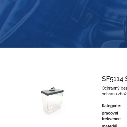
SF5114 
Ochranný bez
ochranu zboží
Kategorie
:
pracovní
frekvence
:
materiál
: