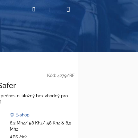
Nákupní
Hledat
Přihlášení
košík
Kód:
4279/RF
Safer
pečnostní úložný box vhodný pro
.
🛒 E-shop
8,2 Mhz/ 58 Khz/ 58 Khz & 8,2
Mhz
ABS čirý