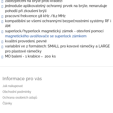
zabezpečení na brýle proti krádeži
jednoduše aplikovatelný ochranný prvek na brýle, nenarušuje
pohodlí při zkoušení brýlí
pracovní frekvence 58 kHz /8,2 MHz
kompatibilní se všemi ochrannými bezpečnostními systémy RF i
AM
superlock/hyperlock magnetický zámek - otevření pomocí
magnetického uvolňovače se superlock zámkem
kvalitní provedení, pevné
variabilní ve 2 formátech: SMALL pro kovové rámečky a LARGE
pro plastové rámečky
MO balení - 1 krabice = 200 ks
Z
á
Informace pro vás
p
a
Jak nakupovat
t
Obchodní podmínky
í
Ochrana osobních údajů
Články