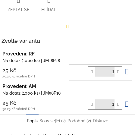
ZEPTAT SE
HLÍDAT
Facebook
Zvolte variantu
Provedení: RF
Na dotaz
(1000 ks)
| JM18P18
D
25 Kč
k
30,25 Kč včetně DPH
Provedení: AM
Na dotaz
(1000 ks)
| JM58P18
D
25 Kč
k
30,25 Kč včetně DPH
Popis
Související (2)
Podobné (2)
Diskuze