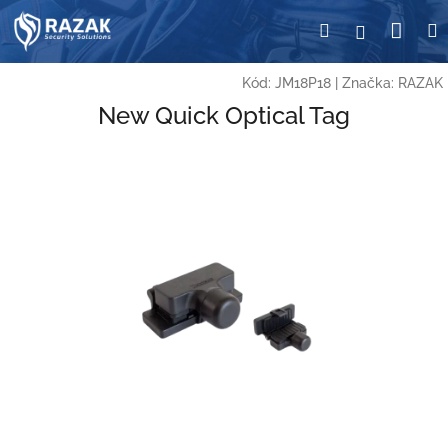
Přejít
Nák
Hledat
Přihlášení
na
obsah
koší
Kód:
JM18P18
|
Značka:
RAZAK
New Quick Optical Tag