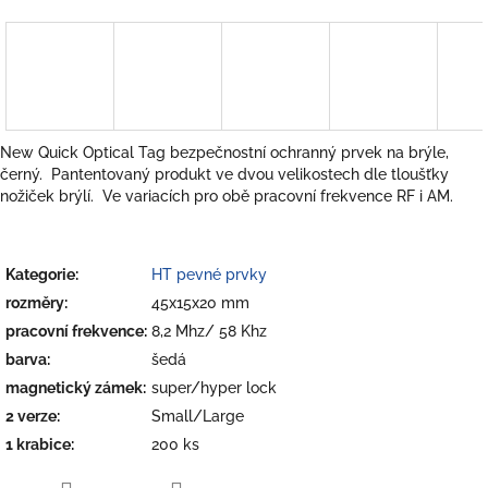
New Quick Optical Tag bezpečnostní ochranný prvek na brýle,
černý. Pantentovaný produkt ve dvou velikostech dle tloušťky
nožiček brýlí. Ve variacích pro obě pracovní frekvence RF i AM.
Kategorie
:
HT pevné prvky
rozměry
:
45x15x20 mm
pracovní frekvence
:
8,2 Mhz/ 58 Khz
barva
:
šedá
magnetický zámek
:
super/hyper lock
2 verze
:
Small/Large
1 krabice
:
200 ks