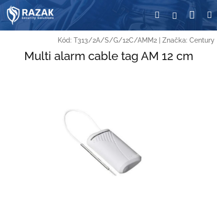
Přejít
Nák
Hledat
Přihlášení
na
obsah
koší
Kód:
T313/2A/S/G/12C/AMM2
|
Značka:
Century
Multi alarm cable tag AM 12 cm