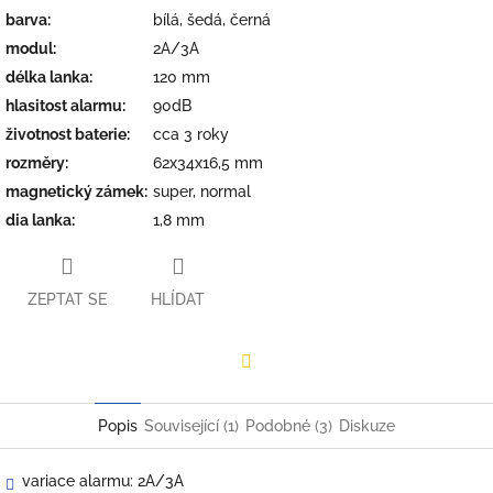
barva
:
bílá, šedá, černá
modul
:
2A/3A
délka lanka
:
120 mm
hlasitost alarmu
:
90dB
životnost baterie
:
cca 3 roky
rozměry
:
62x34x16,5 mm
magnetický zámek
:
super, normal
dia lanka
:
1,8 mm
ZEPTAT SE
HLÍDAT
Facebook
Popis
Související (1)
Podobné (3)
Diskuze
variace alarmu: 2A/3A