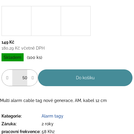
149 Kč
180,29 Kč včetně DPH
Měrná
Skladem
(100 ks)
cena:
Do košíku
Multi alarm cable tag nové generace, AM, kabel 12 cm
Kategorie
:
Alarm tagy
Záruka
:
2 roky
pracovní frekvence
:
58 Khz