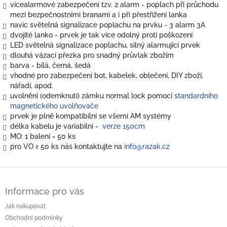
vícealarmové zabezpečení tzv. 2 alarm - poplach při průchodu
mezi bezpečnostními branami a i při přestřižení lanka
navíc světelná signalizace poplachu na prvku - 3 alarm 3A
dvojité lanko - prvek je tak více odolný proti poškození
LED světelná signalizace poplachu, silný alarmující prvek
dlouhá vázací přezka pro snadný průvlak zbožím
barva - bílá, černá, šedá
vhodné pro zabezpečení bot, kabelek, oblečení, DIY zboží,
nářadí, apod.
uvolnění (odemknutí) zámku normal lock pomocí
standardního
magnetického uvolňovače
prvek je plně kompatibilní se všemi AM systémy
délka kabelu je variabilní -
verze 150cm
MO: 1 balení = 50 ks
pro VO
≥ 50 ks nás kontaktujte na
info@razak.cz
Z
á
Informace pro vás
p
a
Jak nakupovat
t
Obchodní podmínky