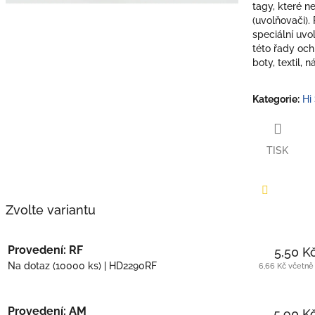
tagy, které n
(uvolňovači). 
speciální uvo
této řady oc
boty, textil, n
Kategorie
:
Hi
TISK
Zvolte variantu
Facebook
Provedení: RF
5,50 K
Na dotaz
(10000 ks)
| HD2290RF
6,66 Kč včetn
Provedení: AM
5,90 K