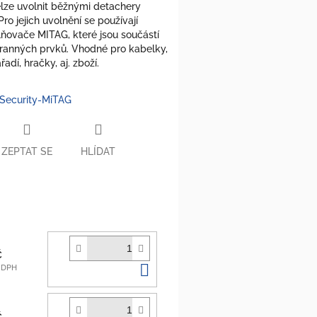
elze uvolnit běžnými detachery
Pro jejich uvolnění se používají
lňovače MITAG, které jsou součástí
hranných prvků.
Vhodné pro kabelky,
ářadí, hračky, aj. zboží.
 Security-MiTAG
ZEPTAT SE
HLÍDAT
č
Do
ě DPH
košíku
č