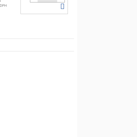
Do
 DPH
košíku