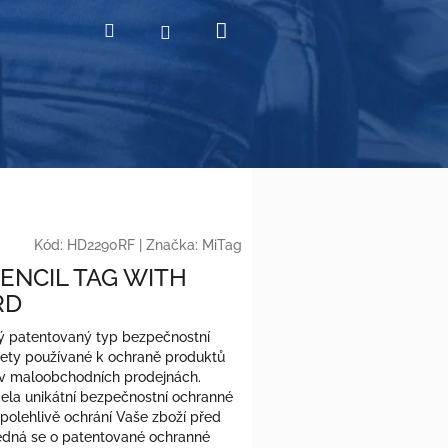
Nákupní
Hledat
Přihlášení
košík
Kód:
HD2290RF
|
Značka:
MiTag
PENCIL TAG WITH
RD
ý patentovaný typ bezpečnostní
kety používané k ochraně produktů
 v maloobchodních prodejnách.
cela unikátní bezpečnostní ochranné
spolehlivě ochrání Vaše zboží před
edná se o patentované ochranné