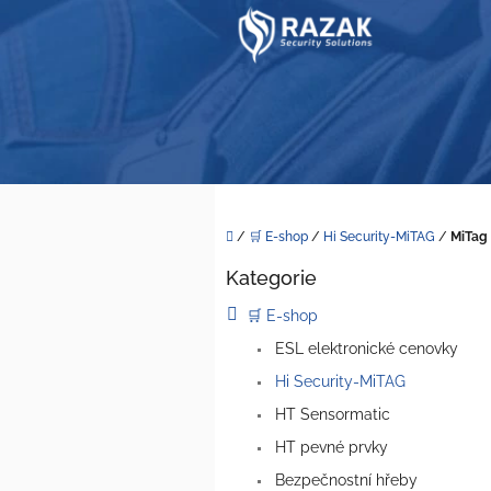
Přejít
na
obsah
Domů
/
🛒 E-shop
/
Hi Security-MiTAG
/
MiTag
P
Kategorie
o
Přeskočit
kategorie
s
🛒 E-shop
t
ESL elektronické cenovky
r
a
Hi Security-MiTAG
n
HT Sensormatic
n
í
HT pevné prvky
p
Bezpečnostní hřeby