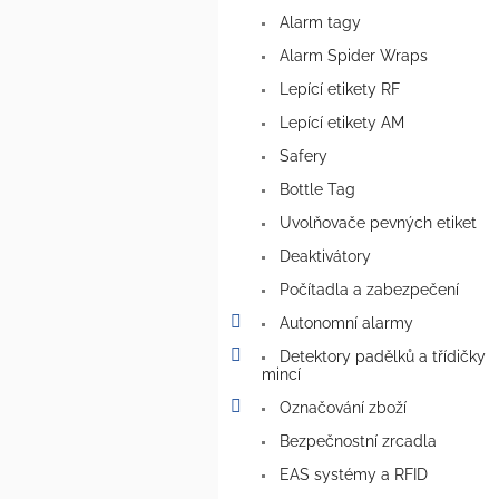
a
Alarm tagy
n
e
Alarm Spider Wraps
l
Lepící etikety RF
Lepící etikety AM
Safery
Bottle Tag
Uvolňovače pevných etiket
Deaktivátory
Počítadla a zabezpečení
Autonomní alarmy
Detektory padělků a třídičky
mincí
Označování zboží
Bezpečnostní zrcadla
EAS systémy a RFID