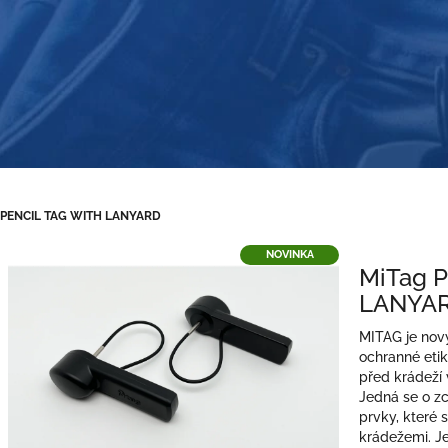
 PENCIL TAG WITH LANYARD
NOVINKA
MiTag 
LANYA
MITAG je nov
ochranné eti
před krádeží
Jedná se o z
prvky, které 
krádežemi. J