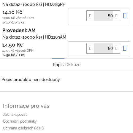
Na dotaz
(10000 ks)
| HD2289RF
14,10 Kč
D
17,06 Kč včetně DPH
k
Měrná
14,10 Kč / 1 ks
cena:
Provedení: AM
Na dotaz
(10000 ks)
| HD2289AM
14,50 Kč
D
17,55 Kč včetně DPH
k
Měrná
14,50 Kč / 1 ks
cena:
Popis
Diskuze
Popis produktu není dostupný
Z
á
Informace pro vás
p
a
Jak nakupovat
t
Obchodní podmínky
í
Ochrana osobních údajů