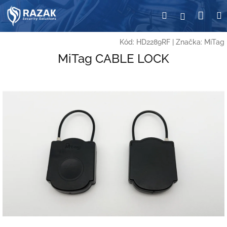
Přejít
Nák
Hledat
Přihlášení
na
obsah
koší
Kód:
HD2289RF
|
Značka:
MiTag
MiTag CABLE LOCK