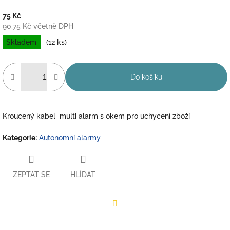
75 Kč
90,75 Kč včetně DPH
Měrná
Skladem
(12 ks)
cena:
Do košíku
Kroucený kabel multi alarm s okem pro uchycení zboží
Kategorie
:
Autonomní alarmy
ZEPTAT SE
HLÍDAT
Facebook