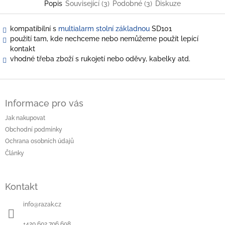
Popis
Související (3)
Podobné (3)
Diskuze
kompatibilní s
multialarm stolní základnou
SD101
použití tam, kde nechceme nebo nemůžeme použít lepící
kontakt
vhodné třeba zboží s rukojetí nebo oděvy, kabelky atd.
Z
á
Informace pro vás
p
a
Jak nakupovat
t
Obchodní podmínky
í
Ochrana osobních údajů
Články
Kontakt
info
@
razak.cz
+420 602 706 698