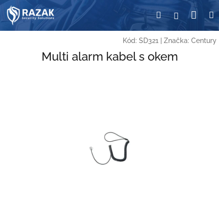
Přejít
Nák
Hledat
Přihlášení
na
obsah
koší
Kód:
SD321
|
Značka:
Century
Multi alarm kabel s okem