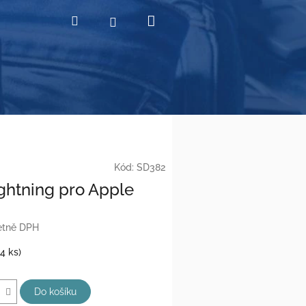
Nákupní
Hledat
Přihlášení
košík
Kód:
SD382
ightning pro Apple
etně DPH
(4 ks)
Do košíku