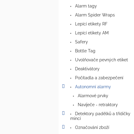
a
Alarm tagy
n
e
Alarm Spider Wraps
l
Lepící etikety RF
Lepící etikety AM
Safery
Bottle Tag
Uvolňovače pevných etiket
Deaktivátory
Počítadla a zabezpečení
Autonomní alarmy
Alarmové prvky
Navíječe - retraktory
Detektory padělků a třídičky
mincí
Označování zboží