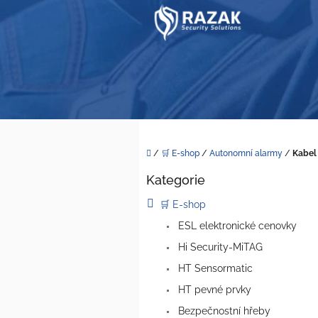
Přejít
na
obsah
Domů
/
🛒 E-shop
/
Autonomní alarmy
/
Kabel 
P
Kategorie
o
Přeskočit
kategorie
s
🛒 E-shop
t
ESL elektronické cenovky
r
a
Hi Security-MiTAG
n
HT Sensormatic
n
í
HT pevné prvky
p
Bezpečnostní hřeby