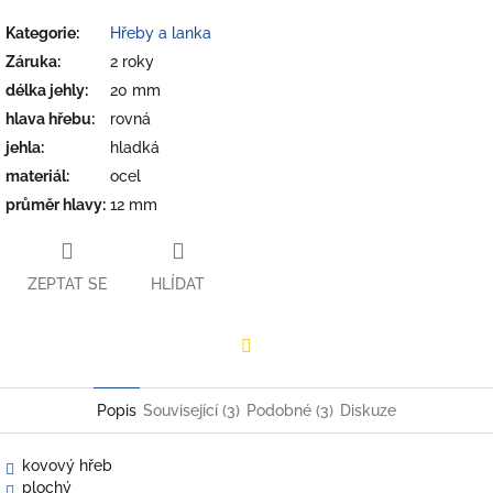
Kategorie
:
Hřeby a lanka
Záruka
:
2 roky
délka jehly
:
20 mm
hlava hřebu
:
rovná
jehla
:
hladká
materiál
:
ocel
průměr hlavy
:
12 mm
ZEPTAT SE
HLÍDAT
Facebook
Popis
Související (3)
Podobné (3)
Diskuze
kovový hřeb
plochý