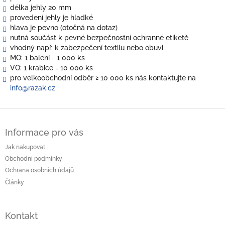
délka jehly 20 mm
provedení jehly je hladké
hlava je pevno (otočná na dotaz)
nutná součást k pevné bezpečnostní ochranné etiketě
vhodný např. k zabezpečení textilu nebo obuvi
MO: 1 balení = 1 000 ks
VO: 1 krabice = 10 000 ks
pro velkoobchodní odběr
≥ 10 000 ks nás kontaktujte na
info@razak.cz
Z
á
Informace pro vás
p
a
Jak nakupovat
t
Obchodní podmínky
í
Ochrana osobních údajů
Články
Kontakt