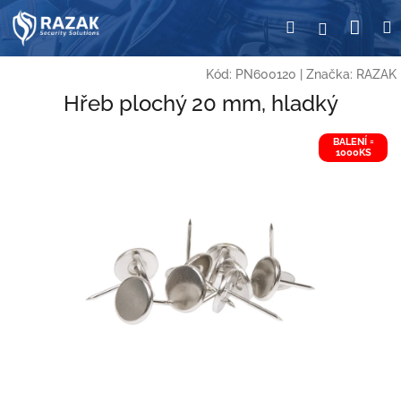
Přejít
Nák
Hledat
Přihlášení
na
obsah
koší
Kód:
PN600120
|
Značka:
RAZAK
Hřeb plochý 20 mm, hladký
BALENÍ =
1000KS