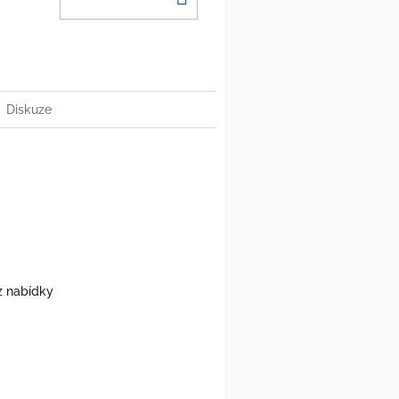
košíku
Diskuze
 z nabídky