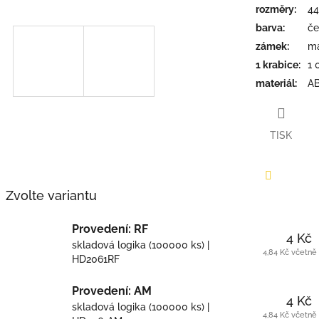
rozměry
:
44
barva
:
če
zámek
:
ma
1 krabice
:
1 
materiál
:
AB
TISK
Zvolte variantu
Facebook
Provedení: RF
4 Kč
skladová logika
(100000 ks)
|
4,84 Kč včetn
HD2061RF
Provedení: AM
4 Kč
skladová logika
(100000 ks)
|
4,84 Kč včetn