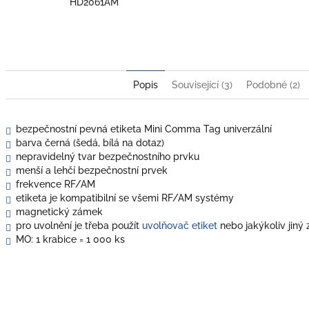
HD2061AM
Popis
Související (3)
Podobné (2)
bezpečnostní pevná etiketa Mini Comma Tag univerzální
barva černá (šedá, bílá na dotaz)
nepravidelný tvar bezpečnostního prvku
menší a lehčí bezpečnostní prvek
frekvence RF/AM
etiketa je kompatibilní se všemi RF/AM systémy
magnetický zámek
pro uvolnění je třeba použít
u
volňovač etiket
nebo jakýkoliv jiný
MO: 1 krabice = 1 000 ks