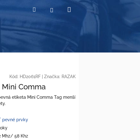
Nákupní
Hledat
Přihlášení
košík
Kód:
HD2061RF
|
Značka:
RAZAK
 Mini Comma
pevná etiketa Mini Comma Tag menší
ty.
 pevné prvky
roky
2 Mhz/ 58 Khz