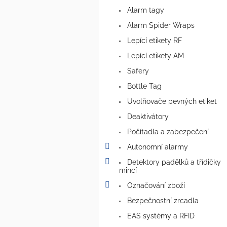
a
Alarm tagy
n
e
Alarm Spider Wraps
l
Lepící etikety RF
Lepící etikety AM
Safery
Bottle Tag
Uvolňovače pevných etiket
Deaktivátory
Počítadla a zabezpečení
Autonomní alarmy
Detektory padělků a třídičky
mincí
Označování zboží
Bezpečnostní zrcadla
EAS systémy a RFID