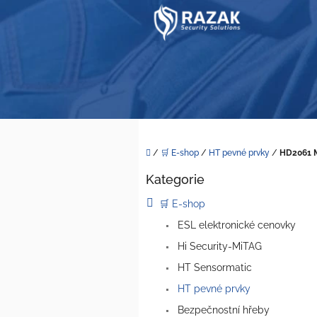
Přejít
na
obsah
Domů
/
🛒 E-shop
/
HT pevné prvky
/
HD2061 
P
Kategorie
o
Přeskočit
kategorie
s
🛒 E-shop
t
ESL elektronické cenovky
r
a
Hi Security-MiTAG
n
HT Sensormatic
n
í
HT pevné prvky
p
Bezpečnostní hřeby