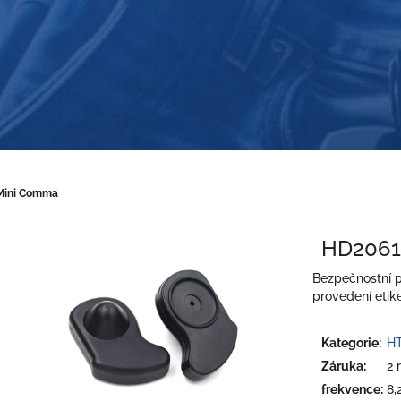
Mini Comma
HD2061
Bezpečnostní 
provedení etike
Kategorie
:
HT
Záruka
:
2 
frekvence
:
8,