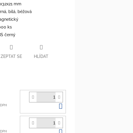
x32x21 mm
rná, bílá, béžová
gnetický
000 ks
S černý
ZEPTAT SE
HLÍDAT
Do
ě DPH
košíku
Do
ě DPH