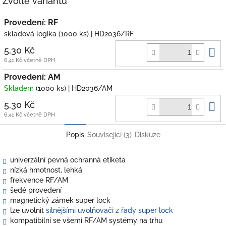
Zvolte variantu
Provedení: RF
skladová logika
(1000 ks)
| HD2036/RF
D
5,30 Kč
k
6,41 Kč včetně DPH
Provedení: AM
Skladem
(1000 ks)
| HD2036/AM
D
5,30 Kč
k
6,41 Kč včetně DPH
Popis
Související (3)
Diskuze
univerzální pevná ochranná etiketa
nízká hmotnost, lehká
frekvence RF/AM
šedé provedení
magnetický zámek super lock
lze uvolnit
silnějšími uvolňovači z řady super lock
kompatibilní se všemi RF/AM systémy na trhu