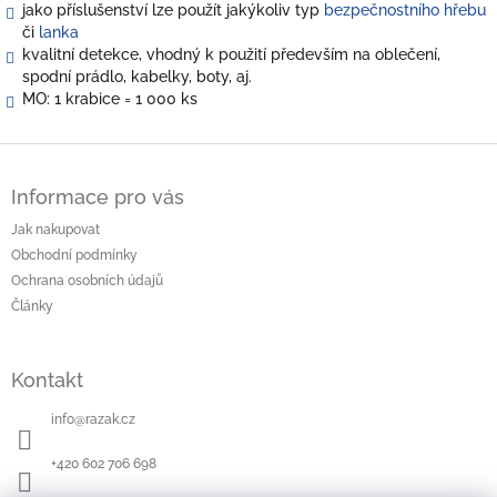
jako příslušenství lze použít jakýkoliv typ
bezpečnostního hřebu
či
lanka
kvalitní detekce, vhodný k použití především na oblečení,
spodní prádlo, kabelky, boty, aj.
MO: 1 krabice = 1 000 ks
Z
á
Informace pro vás
p
a
Jak nakupovat
t
Obchodní podmínky
í
Ochrana osobních údajů
Články
Kontakt
info
@
razak.cz
+420 602 706 698