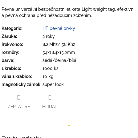
Pevná univerzální bezpečnostní etiketa Light weight tag, efektivní
a pevná ochrana před nežádoucím zcizením.
Kategorie
:
HT pevné prvky
Záruka
:
2 roky
frekvence
:
8,2 Mhz/ 58 Khz
rozměry
:
54x18,4x15,2mm
barva
:
šedá/černá/bílá
1 krabice
:
1000 ks
váha 1 krabice
:
10 kg
magnetický zámek
:
super lock
ZEPTAT SE
HLÍDAT
Facebook