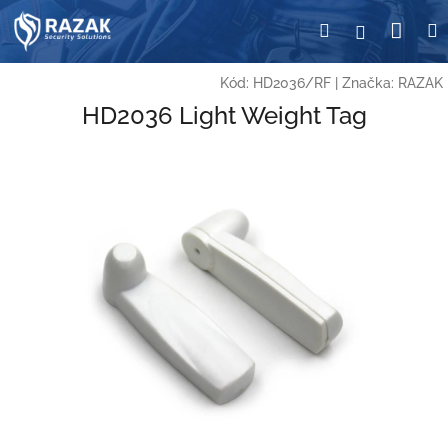
Přejít
Nák
Hledat
Přihlášení
na
obsah
koší
Kód:
HD2036/RF
|
Značka:
RAZAK
HD2036 Light Weight Tag