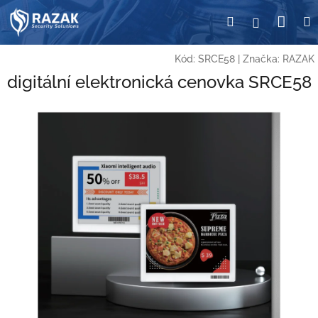
Přejít
Nák
Hledat
Přihlášení
na
obsah
koší
Kód:
SRCE58
|
Značka:
RAZAK
digitální elektronická cenovka SRCE58