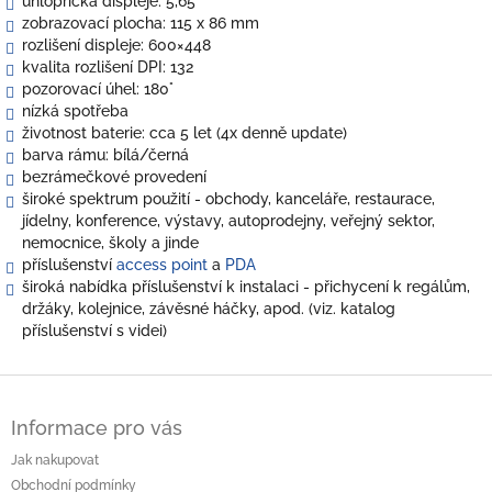
úhlopříčka displeje: 5,65"
zobrazovací plocha: 115 x 86 mm
rozlišení displeje: 600×448
kvalita rozlišení DPI: 132
pozorovací úhel: 180°
nízká spotřeba
životnost baterie: cca 5 let (4x denně update)
barva rámu: bílá/černá
bezrámečkové provedení
široké spektrum použití - obchody, kanceláře, restaurace,
jídelny, konference, výstavy, autoprodejny, veřejný sektor,
nemocnice, školy a jinde
příslušenství
access point
a
PDA
široká nabídka příslušenství k instalaci - přichycení k regálům,
držáky, kolejnice, závěsné háčky, apod. (viz. katalog
příslušenství s videi)
Z
á
Informace pro vás
p
a
Jak nakupovat
t
Obchodní podmínky