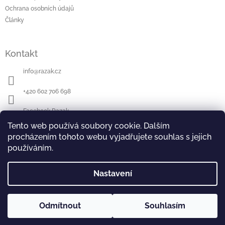
í
Ochrana osobních údajů
Články
Kontakt
info
@
razak.cz
+420 602 706 698
Facebook Razak
Tento web používá soubory cookie. Dalším
Youtube Razak
procházením tohoto webu vyjadřujete souhlas s jejich
používáním.
Razak články
Nastavení
Copyright 2026
Razak-Shop.cz
. Všechna práva
Vytvořil Shoptet
Odmítnout
Souhlasím
vyhrazena.
Grafický návrh vytvořil a nakódoval
Shoptak.cz