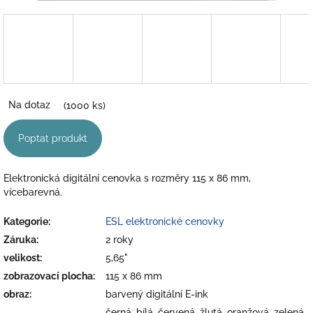
Na dotaz
(1000 ks)
Poptat produkt
Elektronická digitální cenovka s rozměry 115 x 86 mm,
vícebarevná.
Kategorie
:
ESL elektronické cenovky
Záruka
:
2 roky
velikost
:
5,65"
zobrazovací plocha
:
115 x 86 mm
obraz
:
barvený digitální E-ink
černá, bílá, červená, žlutá, oranžová, zelená,