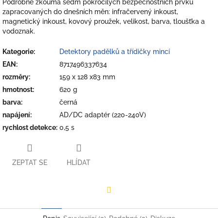
Podrobně zkoumá sedm pokročilých bezpečnostních prvků
zapracovaných do dnešních měn: infračervený inkoust,
magnetický inkoust, kovový proužek, velikost, barva, tloušťka a
vodoznak.
Kategorie
:
Detektory padělků a třídičky mincí
EAN
:
8717496337634
rozměry
:
159 x 128 x83 mm
hmotnost
:
620 g
barva
:
černá
napájení
:
AD/DC adaptér (220-240V)
rychlost detekce
:
0,5 s
ZEPTAT SE
HLÍDAT
Facebook