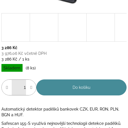
3 286 Kč
3 976,06 Kč včetně DPH
Měrná
3 286 Kč / 1 ks
cena:
Skladem
(8 ks)
Do košíku
Automatický detektor padělků bankovek CZK, EUR, RON, PLN,
BGN a HUF.
Safescan 155-S využívá nejnovější technologii detekce padělků.