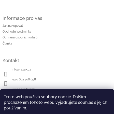
Z
á
Informace pro vás
p
a
Jak nakupovat
t
Obchodní podmínky
í
Ochrana osobních údajů
Články
Kontakt
info
@
razak.cz
+420 602 706 698
Facebook Razak
Tento web používá soubory cookie. Dalším
Youtube Razak
procházením tohoto webu vyjadřujete souhlas s jejich
používáním.