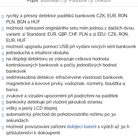
Popis
Související (3)
Podobné (3)
Diskuze
rychlý a přesný detektor padělků bankovek CZK, EUR, RON,
PLN, BGN a HUF
možnost nahrazení originálního setu měn jednou z dalších dvou
variant: 1) Standard: EUR, GBP, CHF, PLN a 2) EEU: CZK, RON,
EUR, HUF
možnost upgradu pomocí USB při vydání nových sérií bankovek
jednoduchá a intuitivní obsluha
na displeji detektoru se zobrazuje celková hodnota
kontrolovaných bankovek a počty jednotlivých hodnot
bankovek
sedminásobná detekce: infračervené vlastnosti bankovek,
magnetické a kovové prvky, vodoznak, rozměry, tloušťka a
barva
zvukové a vizuální upozornění při podezření na padělek
bankovky detekuje při vložení jakoukoli stranou
velký a jasný LCD displej
automatický přechod do pohotovostního režimu po 30
sekundách
možnost provozování zařízení
dobíjecí baterii
s výdrží až 30 h
(příslušenství k dokoupení)