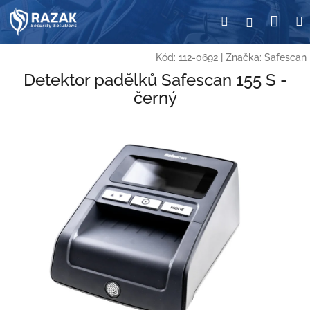
Přejít
Nák
Hledat
Přihlášení
na
obsah
koší
Kód:
112-0692
|
Značka:
Safescan
Detektor padělků Safescan 155 S -
černý