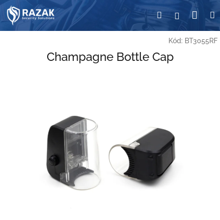
Přejít
Nák
Hledat
Přihlášení
na
obsah
koší
Kód:
BT3055RF
Champagne Bottle Cap