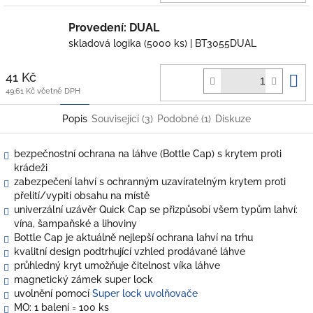
Provedení: DUAL
skladová logika
(5000 ks)
| BT3055DUAL
D
41 Kč
k
49,61 Kč včetně DPH
Popis
Související (3)
Podobné (1)
Diskuze
bezpečnostní ochrana na láhve (Bottle Cap) s krytem proti
krádeži
zabezpečení lahví s ochranným uzavíratelným krytem proti
přelití/vypití obsahu na místě
univerzální uzávěr Quick Cap se přizpůsobí všem typům lahví:
vína, šampaňské a lihoviny
Bottle Cap je aktuálně nejlepší ochrana lahví na trhu
kvalitní design podtrhující vzhled prodávané láhve
průhledný kryt umožňuje čitelnost víka láhve
magnetický zámek super lock
uvolnění pomocí
Super lock uvolňovače
MO: 1 balení = 100 ks