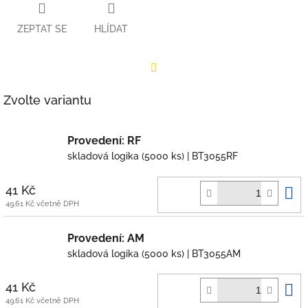
ZEPTAT SE
HLÍDAT
Facebook
Zvolte variantu
Provedení: RF
skladová logika
(5000 ks)
| BT3055RF
D
41 Kč
k
49,61 Kč včetně DPH
Provedení: AM
skladová logika
(5000 ks)
| BT3055AM
D
41 Kč
k
49,61 Kč včetně DPH