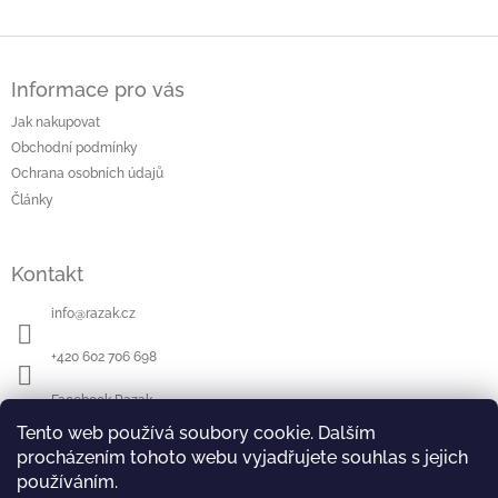
Z
á
Informace pro vás
p
a
Jak nakupovat
t
Obchodní podmínky
í
Ochrana osobních údajů
Články
Kontakt
info
@
razak.cz
+420 602 706 698
Facebook Razak
Tento web používá soubory cookie. Dalším
Youtube Razak
procházením tohoto webu vyjadřujete souhlas s jejich
používáním.