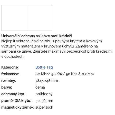
Univerzální ochrana na lahve proti krádeži
Nejlepší ochrana láhví na trhu s pevným krytem a kovovým
výztužným materiálem v kruhovém úchytu. Zaměřeno na
šampaňské lahve. Zajistěte maximální bezpečnost proti krádežím
v obchodech.
Kategorie
:
Bottle Tag
frekvence
:
8,2 Mhz/ 58 Khz/ 58 Khz & 8,2 Mhz
rozměry
:
78x71x48 mm
barva
:
černá
ochranný kryt
:
průhledný
průměr DIA krytu
:
30-36 mm
magnetický zámek
:
super lock