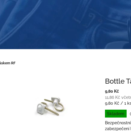
páskem RF
Bottle 
9,80 Kč
11,86 Kč vče
Měrná
9,80 Kč / 1 k
cena:
Skladem
Bezpečnostní
zabezpečení 