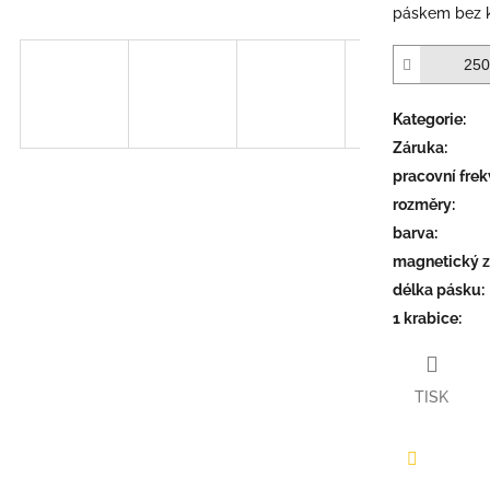
páskem bez k
Kategorie
:
Záruka
:
pracovní fre
rozměry
:
barva
:
magnetický 
délka pásku
:
1 krabice
:
TISK
Facebook