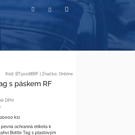
Nákupní
Hledat
Přihlášení
košík
Kód:
BT3008BRF
|
Značka:
Ontime
Tag s páskem RF
tně DPH
s
(20000 ks)
 pevná ochranná etiketa k
lahví Bottle Tag s plastovým