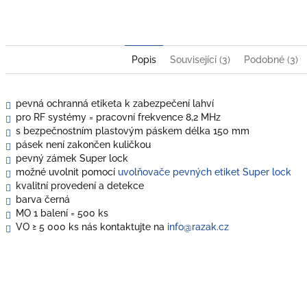
Popis
Související (3)
Podobné (3)
pevná ochranná etiketa k zabezpečení lahví
pro RF systémy = pracovní frekvence 8,2 MHz
s bezpečnostním plastovým páskem délka 150 mm
pásek není zakončen kuličkou
pevný zámek Super lock
možné uvolnit pomocí
uvolňovače pevných etiket Super lock
kvalitní provedení a detekce
barva černá
MO 1 balení = 500 ks
VO
≥ 5 000 ks nás kontaktujte na
info@razak.cz