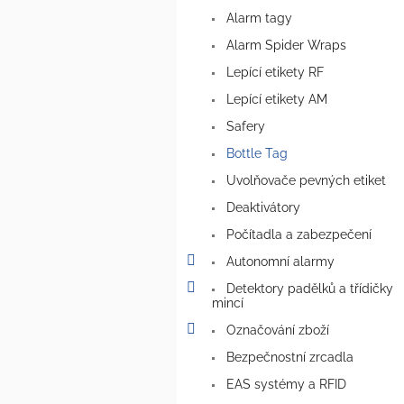
a
Alarm tagy
n
e
Alarm Spider Wraps
l
Lepící etikety RF
Lepící etikety AM
Safery
Bottle Tag
Uvolňovače pevných etiket
Deaktivátory
Počítadla a zabezpečení
Autonomní alarmy
Detektory padělků a třídičky
mincí
Označování zboží
Bezpečnostní zrcadla
EAS systémy a RFID