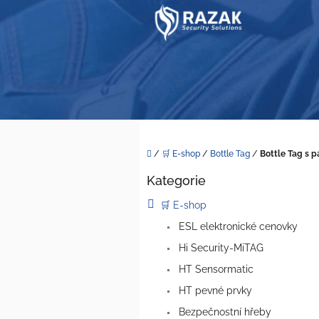
Přejít
na
obsah
Domů
/
🛒 E-shop
/
Bottle Tag
/
Bottle Tag s 
P
Kategorie
o
Přeskočit
kategorie
s
🛒 E-shop
t
ESL elektronické cenovky
r
a
Hi Security-MiTAG
n
HT Sensormatic
n
í
HT pevné prvky
p
Bezpečnostní hřeby