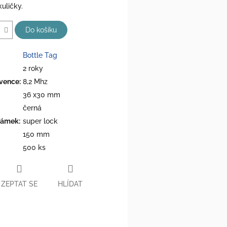
uličky.
Do košíku
Bottle Tag
2 roky
kvence
:
8,2 Mhz
36 x30 mm
černá
zámek
:
super lock
150 mm
500 ks
ZEPTAT SE
HLÍDAT