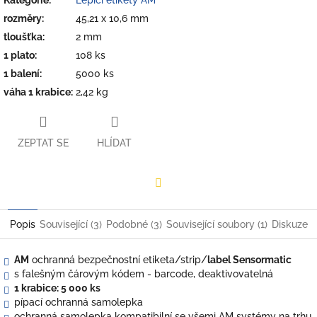
rozměry
:
45,21 x 10,6 mm
tloušťka
:
2 mm
1 plato
:
108 ks
1 balení
:
5000 ks
váha 1 krabice
:
2,42 kg
ZEPTAT SE
HLÍDAT
Facebook
Popis
Související (3)
Podobné (3)
Související soubory (1)
Diskuze
AM
ochranná bezpečnostní etiketa/strip/
label Sensormatic
s falešným čárovým kódem - barcode, deaktivovatelná
1 krabice: 5 000 ks
pípací ochranná samolepka
ochranná samolepka kompatibilní se všemi AM systémy na trhu