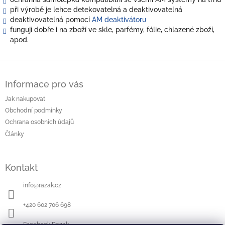
při výrobě je lehce detekovatelná a deaktivovatelná
deaktivovatelná pomocí
AM deaktivátoru
fungují dobře i na zboží ve skle, parfémy, fólie, chlazené zboží,
apod.
Z
á
Informace pro vás
p
a
Jak nakupovat
t
Obchodní podmínky
í
Ochrana osobních údajů
Články
Kontakt
info
@
razak.cz
+420 602 706 698
Facebook Razak