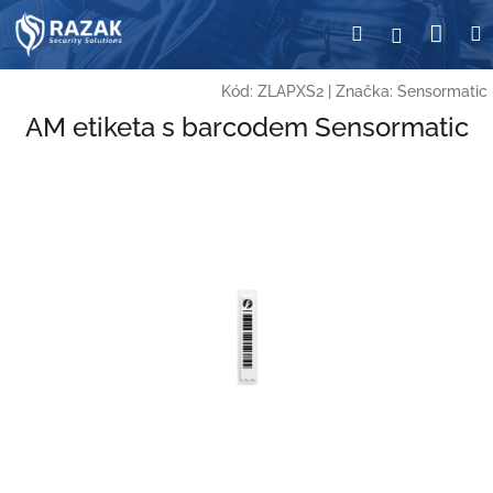
Přejít
Nák
Hledat
Přihlášení
na
obsah
koší
Kód:
ZLAPXS2
|
Značka:
Sensormatic
AM etiketa s barcodem Sensormatic