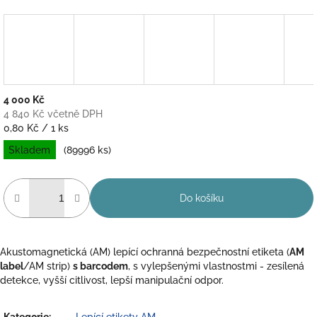
4 000 Kč
4 840 Kč včetně DPH
Měrná
0,80 Kč / 1 ks
cena:
Skladem
(89996 ks)
Do košíku
Akustomagnetická (AM) lepící ochranná bezpečnostní etiketa (
AM
label
/AM strip)
s barcodem
, s vylepšenými vlastnostmi - zesílená
detekce, vyšší citlivost, lepší manipulační odpor.
Kategorie
:
Lepící etikety AM