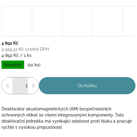
4 892 Kč
5 919,32 Kč včetně DPH
Měrná
4 892 Kč / 1 ks
cena:
Skladem
(10 ks)
Do košíku
Deaktivátor akustomagnetických (AM) bezpečnostních
ochranných etiket se všemi integrovanými komponenty. Tato
deaktivační jednotka má vynikající odolnost proti hluku a pracuje
rychle s vysokou propustností.