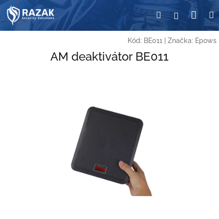
Přejít
Nák
Hledat
Přihlášení
na
obsah
koší
Kód:
BE011
|
Značka:
Epows
AM deaktivátor BE011