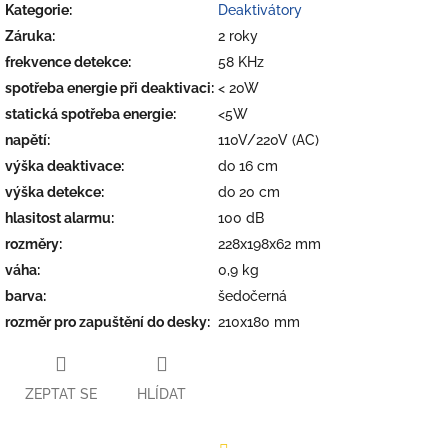
Kategorie
:
Deaktivátory
Záruka
:
2 roky
frekvence detekce
:
58 KHz
spotřeba energie při deaktivaci
:
< 20W
statická spotřeba energie
:
<5W
napětí
:
110V/220V (AC)
výška deaktivace
:
do 16 cm
výška detekce
:
do 20 cm
hlasitost alarmu
:
100 dB
rozměry
:
228x198x62 mm
váha
:
0,9 kg
barva
:
šedočerná
rozměr pro zapuštění do desky
:
210x180 mm
ZEPTAT SE
HLÍDAT