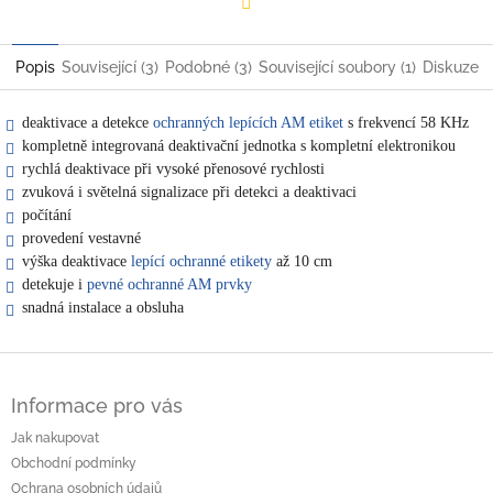
Facebook
Popis
Související (3)
Podobné (3)
Související soubory (1)
Diskuze
deaktivace a detekce
ochranných lepících AM etiket
s frekvencí 58 KHz
kompletně integrovaná deaktivační jednotka s kompletní elektronikou
rychlá deaktivace při vysoké přenosové rychlosti
zvuková i světelná signalizace při detekci a deaktivaci
počítání
provedení vestavné
výška deaktivace
lepící ochranné etikety
až 10 cm
detekuje i
pevné ochranné AM prvky
snadná instalace a obsluha
Z
á
Informace pro vás
p
a
Jak nakupovat
t
Obchodní podmínky
í
Ochrana osobních údajů